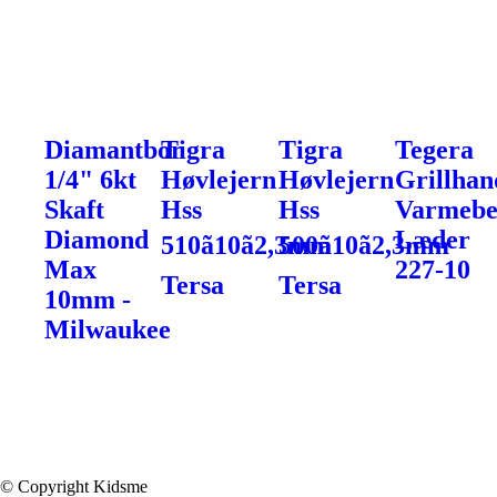
Diamantbor
Tigra
Tigra
Tegera
1/4" 6kt
Høvlejern
Høvlejern
Grillhan
Skaft
Hss
Hss
Varmebe
Diamond
Læder
510ã10ã2,3mm
500ã10ã2,3mm
Max
227-10
Tersa
Tersa
10mm -
Milwaukee
© Copyright Kidsme