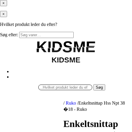
×
×
Hvilket produkt leder du efter?
Søg efter:
KIDSME
KIDSME
KIDSME
KIDSME
Søg
/
Ruko
/
Enkeltsnittap Hss Npt 38
�18 - Ruko
Enkeltsnittap