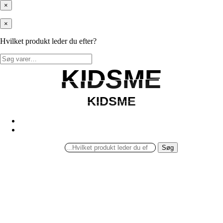
×
×
Hvilket produkt leder du efter?
Søg
efter:
KIDSME
KIDSME
KIDSME
KIDSME
Søg