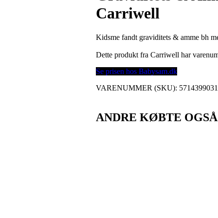
Carriwell
Kidsme fandt graviditets & amme bh med
Dette produkt fra Carriwell har varen
Se prisen hos Babysam.dk
VARENUMMER (SKU):
571439903
ANDRE KØBTE OGSÅ