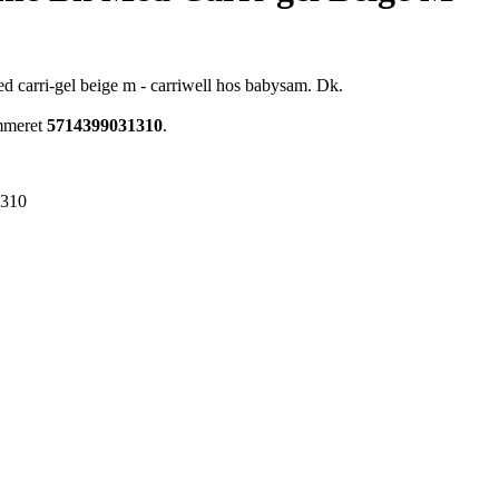
 carri-gel beige m - carriwell hos babysam. Dk.
ummeret
5714399031310
.
1310