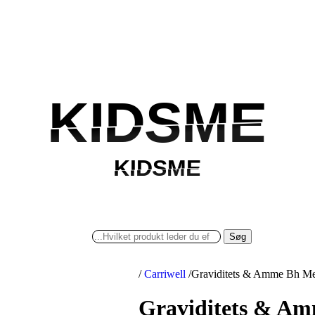
KIDSME
KIDSME
KIDSME
KIDSME
Søg
/
Carriwell
/
Graviditets & Amme Bh Med
Graviditets & Am