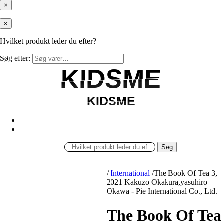
×
×
Hvilket produkt leder du efter?
Søg efter:
KIDSME
KIDSME
KIDSME
KIDSME
Søg
/
International
/
The Book Of Tea 3,
2021 Kakuzo Okakura,yasuhiro
Okawa - Pie International Co., Ltd.
The Book Of Tea