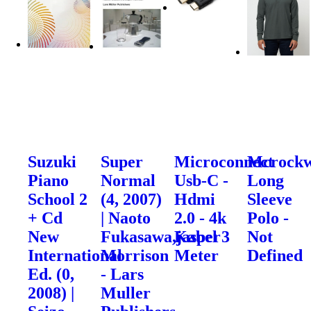
Suzuki
Super
Microconnect
Mcrockw
Piano
Normal
Usb-C -
Long
School 2
(4, 2007)
Hdmi
Sleeve
+ Cd
| Naoto
2.0 - 4k
Polo -
New
Fukasawa,jasper
Kabel 3
Not
International
Morrison
Meter
Defined
Ed. (0,
- Lars
2008) |
Muller